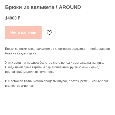
Брюки из вельвета / AROUND
14900
₽
Нет в наличии
Брюки с легким клеш-силуэтом из хлопкового вельвета –– небанальная
база на каждый день.
У них средняя посадка без отрезного пояса и застежка на молнию.
Сзади накладные карманы с диагональным рубчиком –– нюанс,
придающий модели фактурность.
В шлевки по талии можно продеть шнурок, платок, ремень или брелок
в качестве акцента.