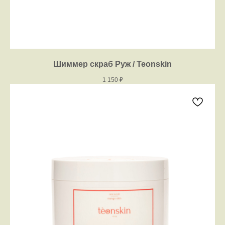
Шиммер скраб Руж / Teonskin
1 150
₽