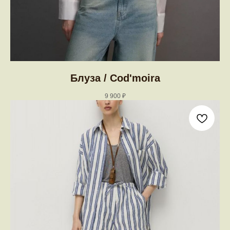
Блуза / Cod'moira
9 900
₽