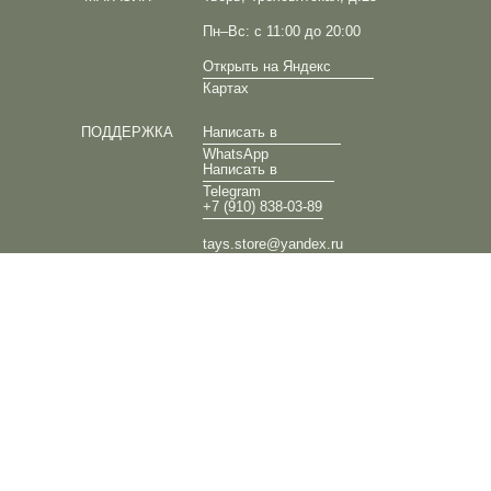
Пн–Вс: с 11:00 до 20:00
Открыть на Яндекс
Картах
ПОДДЕРЖКА
Написать в
WhatsApp
Написать в
Telegram
+7 (910) 838-03-89
tays.store@yandex.ru
ИНФОРМАЦИЯ
Оплата / Доставка /
Возврат
Политика
конфиденциальности
Публичная
оферта
Согласие на обработку
кукис
© 2018-2025 TAYS
Дизайн: Илья