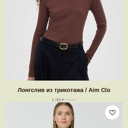
Лонгслив из трикотажа / Aim Clo
2 765
₽
4 350
₽