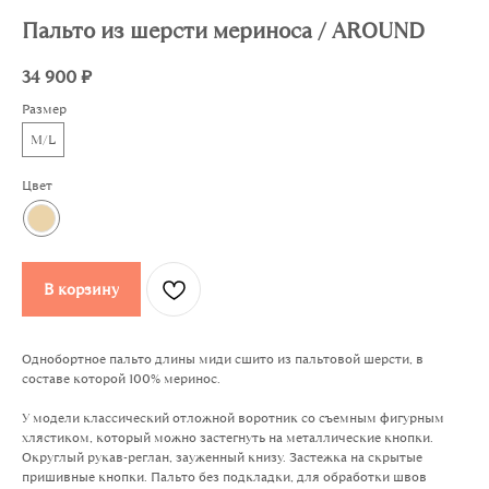
Пальто из шерсти мериноса / AROUND
34 900
₽
Размер
M/L
Цвет
В корзину
Однобортное пальто длины миди сшито из пальтовой шерсти, в
составе которой 100% меринос.
У модели классический отложной воротник со съемным фигурным
хлястиком, который можно застегнуть на металлические кнопки.
Округлый рукав-реглан, зауженный книзу. Застежка на скрытые
пришивные кнопки. Пальто без подкладки, для обработки швов