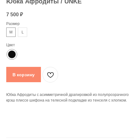
Юбка Афродиты / UNKE
7 500
₽
Размер
M
L
Цвет
В корзину
Юбка Афродиты с асимметричной драпировкой из полупрозрачного
крэш плиссе шифона на телесной подкладке из тенселя с хлопком.