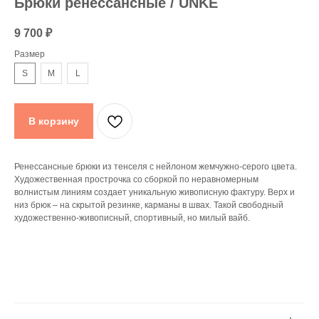
Брюки ренессансные / UNKE
9 700
₽
Размер
S
M
L
В корзину
Ренессансные брюки из тенселя с нейлоном жемчужно-серого цвета.
Художественная прострочка со сборкой по неравномерным
волнистым линиям создает уникальную живописную фактуру. Верх и
низ брюк – на скрытой резинке, карманы в швах. Такой свободный
художественно-живописный, спортивный, но милый вайб.