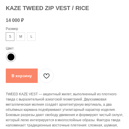
KAZE TWEED ZIP VEST / RICE
14 000
₽
Размер
S
M
L
Цвет
В корзину
TWEED KAZE VEST — акцентный жилет, выполненный из плотного
твида с выразительной азиатской геометрией. Двухзамковая
металлическая молния создаёт архитектурную вертикаль, а два
объёмных кармана подчёркивают утилитарный характер изделия.
Боковые разрезы дают свободу движения и формируют чистый силуэт,
который легко интегрируется в многослойные образы. Фактура твида
напоминает традиционные восточные плетения: сложная, шумная,