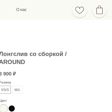
О нас
Лонгслив со сборкой /
AROUND
8 900
₽
Размер
XS/S
M/L
Цвет