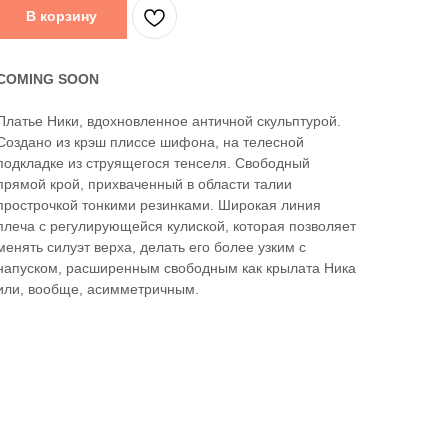
В корзину
COMING SOON
Платье Ники, вдохновленное античной скульптурой.
Создано из крэш плиссе шифона, на телесной
подкладке из струящегося тенселя. Свободный
прямой крой, прихваченный в области талии
прострочкой тонкими резинками. Широкая линия
плеча с регулирующейся кулиской, которая позволяет
менять силуэт верха, делать его более узким с
напуском, расширенным свободным как крылата Ника
или, вообще, асимметричным.