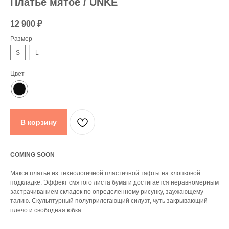
Платье мятое / UNKE
12 900
₽
Размер
S
L
Цвет
В корзину
COMING SOON
Макси платье из технологичной пластичной тафты на хлопковой
подкладке. Эффект смятого листа бумаги достигается неравномерным
застрачиванием складок по определенному рисунку, заужающему
талию. Скульптурный полуприлегающий силуэт, чуть закрывающий
плечо и свободная юбка.