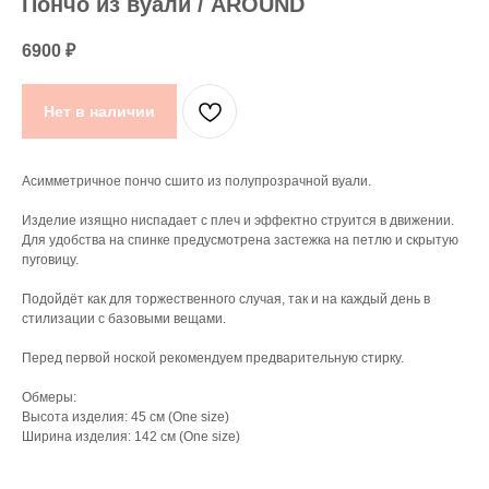
Пончо из вуали / AROUND
6900
₽
Нет в наличии
Асимметричное пончо сшито из полупрозрачной вуали.
Изделие изящно ниспадает с плеч и эффектно струится в движении.
Для удобства на спинке предусмотрена застежка на петлю и скрытую
пуговицу.
Подойдёт как для торжественного случая, так и на каждый день в
стилизации с базовыми вещами.
Перед первой ноской рекомендуем предварительную стирку.
Обмеры:
Высота изделия: 45 см (One size)
Ширина изделия: 142 см (One size)