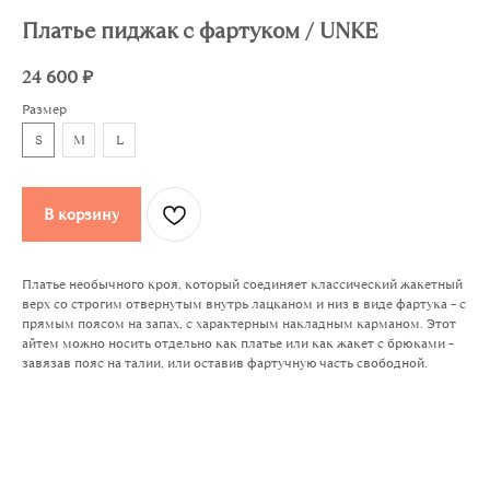
Платье пиджак с фартуком / UNKE
24 600
₽
Размер
S
M
L
В корзину
Платье необычного кроя, который соединяет классический жакетный
верх со строгим отвернутым внутрь лацканом и низ в виде фартука – с
прямым поясом на запах, с характерным накладным карманом. Этот
айтем можно носить отдельно как платье или как жакет с брюками –
завязав пояс на талии, или оставив фартучную часть свободной.