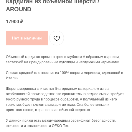
Кардиган из объемной шерсти /
AROUND
17900
₽
Нет в наличии
Объемный кардиган прямого кроя с глубоким V-образным вырезом,
застежкой на брендированные пуговицы и неглубокими карманами.
Связан средней плотностью из 100% шерсти мериноса, сделанной в
Италии.
Шерсть мериноса считается благородным материалом из-за
особенностей производства: это сравнительно редкое сырье требует
много ручного труда в процессе обработки. А получаемый из него
трикотаж будет служить вам долгие годы. Она более мягкая и
приятная к коже, в сравнении с обычной шерстью.
У данной пряжи есть международный сертификат безопасности,
этичности и экологичности OEKO-Tex.