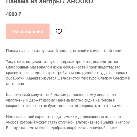
Панама из ангоры / AROUND
4900
₽
Нет в наличии
Панама связана из пушистой ангоры, нежной и комфортной к коже.
Такую нить получают из пуха ангорских кроликов, она считается
благородным материалом из-за особенностей производства: это
сравнительно редкое сырье требует много ручного труда в процессе
обработки. Характеризуется шелковистой текстурой, легким блеском и
мягкостью.
Классический силуэт с небольшим расклешением у лица; поля
уплотнены и держат форму. Панама плотно сидит на голове и
сохраняет тепло, но не будет полностью защищать от ветра и мороза.
Неклассический вариант среди зимних и демисезонных головных
уборов, который может стать отличной альтернативой шапке и капору.
В пару к панаме можно подобрать шарф из аналогичной пряжи.