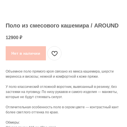
Поло из смесового кашемира / AROUND
12900
₽
Нет в наличии
Объемное поло прямого кроя связано из микса кашемира, шерсти
мериноса и вискозы; нежной и комфортной к коже пряжи.
У поло классический отложной воротник, вывязанный в резинку; без
застежки на пуговицу. По низу рукавов и самого изделия — манжеты,
которые не будут стягивать силуэт.
Отличительная особенность поло в сером цвете — контрастный кант
более светлого оттенка по краю.
Обмеры: