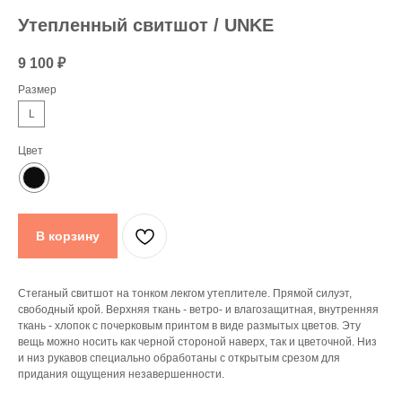
Утепленный свитшот / UNKE
9 100
₽
Размер
L
Цвет
В корзину
Стеганый свитшот на тонком лекгом утеплителе. Прямой силуэт,
свободный крой. Верхняя ткань - ветро- и влагозащитная, внутренняя
ткань - хлопок с почерковым принтом в виде размытых цветов. Эту
вещь можно носить как черной стороной наверх, так и цветочной. Низ
и низ рукавов специально обработаны с открытым срезом для
придания ощущения незавершенности.