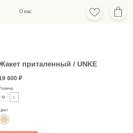
О нас
Жакет приталенный / UNKE
19 600
₽
Размер
M
L
Цвет