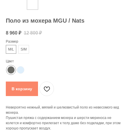
Поло из мохера MGU / Nats
8 960
₽
12 800
₽
Размер
M/L
S/M
Цвет
В корзину
Невероятно нежный, мягкий и шелковистый поло из невесомого кид
мохера.
Пушистая пряжа с содержанием мохера и шерсти мериноса не
колется и комфортно прилегает к телу даже без подкладки, при этом
хорошо пропускает воздух.