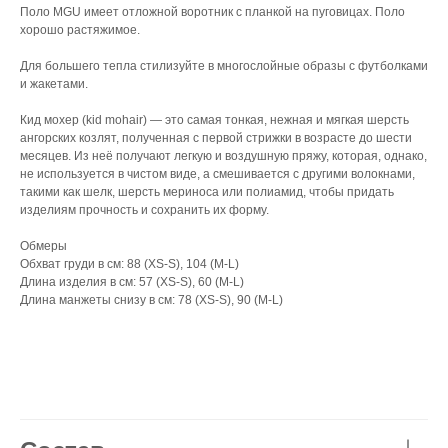
Поло MGU имеет отложной воротник с планкой на пуговицах. Поло
хорошо растяжимое.
Для большего тепла стилизуйте в многослойные образы с футболками
и жакетами.
Кид мохер (kid mohair) — это самая тонкая, нежная и мягкая шерсть
ангорских козлят, полученная с первой стрижки в возрасте до шести
месяцев. Из неё получают легкую и воздушную пряжу, которая, однако,
не используется в чистом виде, а смешивается с другими волокнами,
такими как шелк, шерсть мериноса или полиамид, чтобы придать
изделиям прочность и сохранить их форму.
Обмеры
Обхват груди в см: 88 (XS-S), 104 (M-L)
Длина изделия в см: 57 (XS-S), 60 (M-L)
Длина манжеты снизу в см: 78 (XS-S), 90 (M-L)