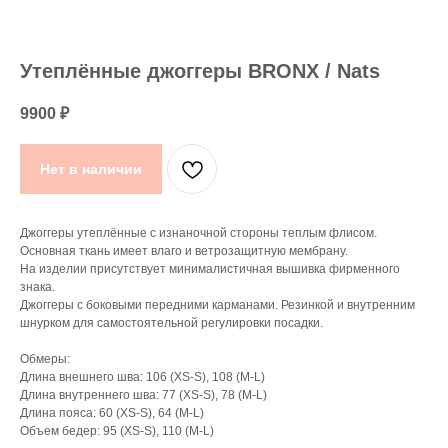
Утеплённые джоггеры BRONX / Nats
9900
₽
Нет в наличии
Джоггеры утеплённые с изнаночной стороны теплым флисом.
Основная ткань имеет влаго и ветрозащитную мембрану.
На изделии присутствует минималистичная вышивка фирменного
знака.
Джоггеры с боковыми передними карманами. Резинкой и внутренним
шнурком для самостоятельной регулировки посадки.
Обмеры:
Длина внешнего шва: 106 (XS-S), 108 (M-L)
Длина внутреннего шва: 77 (XS-S), 78 (M-L)
Длина пояса: 60 (XS-S), 64 (M-L)
Объем бедер: 95 (XS-S), 110 (M-L)