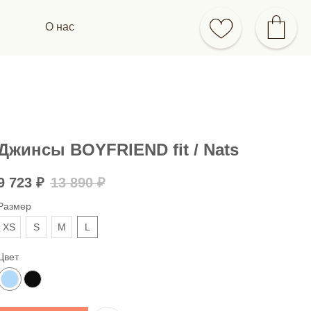
О нас
Джинсы BOYFRIEND fit / Nats
9 723
₽
13 890
₽
Размер
XS
S
M
L
Цвет