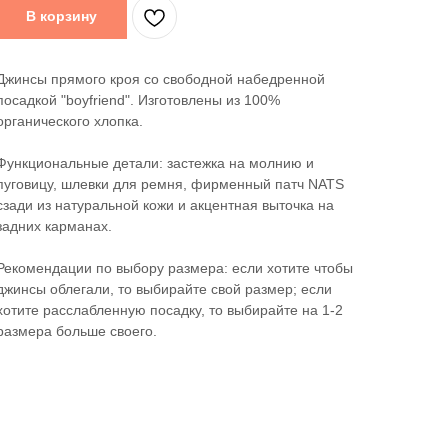
В корзину
Джинсы прямого кроя со свободной набедренной
посадкой "boyfriend". Изготовлены из 100%
органического хлопка.
Функциональные детали: застежка на молнию и
пуговицу, шлевки для ремня, фирменный патч NATS
сзади из натуральной кожи и акцентная выточка на
задних карманах.
Рекомендации по выбору размера: если хотите чтобы
джинсы облегали, то выбирайте свой размер; если
хотите расслабленную посадку, то выбирайте на 1-2
размера больше своего.