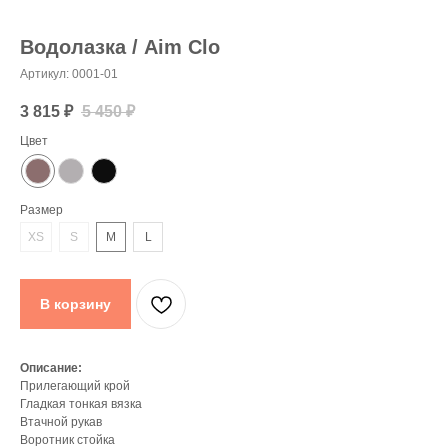
Водолазка / Aim Clo
Артикул:
0001-01
3 815
₽
5 450
₽
Цвет
Размер
XS
S
M
L
В корзину
Описание:
Прилегающий крой
Гладкая тонкая вязка
Втачной рукав
Воротник стойка