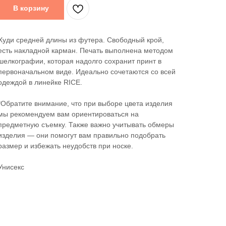
В корзину
Худи средней длины из футера. Свободный крой,
есть накладной карман. Печать выполнена методом
шелкографии, которая надолго сохранит принт в
первоначальном виде. Идеально сочетаются со всей
одеждой в линейке RICE.
*Обратите внимание, что при выборе цвета изделия
мы рекомендуем вам ориентироваться на
предметную съемку. Также важно учитывать обмеры
изделия — они помогут вам правильно подобрать
размер и избежать неудобств при носке.
Унисекс