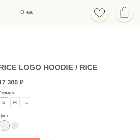
О нас
RICE LOGO HOODIE / RICE
17 300
₽
Размер
S
M
L
Цвет