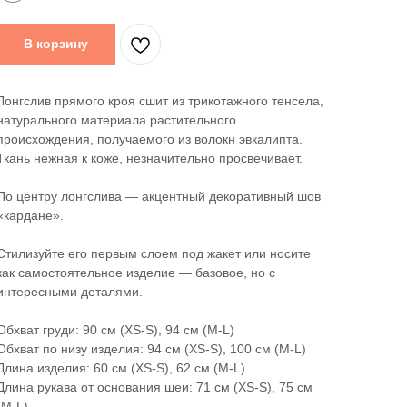
В корзину
Лонгслив прямого кроя сшит из трикотажного тенсела,
натурального материала растительного
происхождения, получаемого из волокн эвкалипта.
Ткань нежная к коже, незначительно просвечивает.
По центру лонгслива — акцентный декоративный шов
«кардане».
Стилизуйте его первым слоем под жакет или носите
как самостоятельное изделие — базовое, но с
интересными деталями.
Обхват груди: 90 см (XS-S), 94 см (M-L)
Обхват по низу изделия: 94 см (XS-S), 100 см (M-L)
Длина изделия: 60 см (XS-S), 62 см (M-L)
Длина рукава от основания шеи: 71 см (XS-S), 75 см
(M-L)