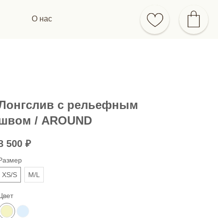
О нас
Лонгслив с рельефным
швом / AROUND
8 500
₽
Размер
XS/S
M/L
Цвет