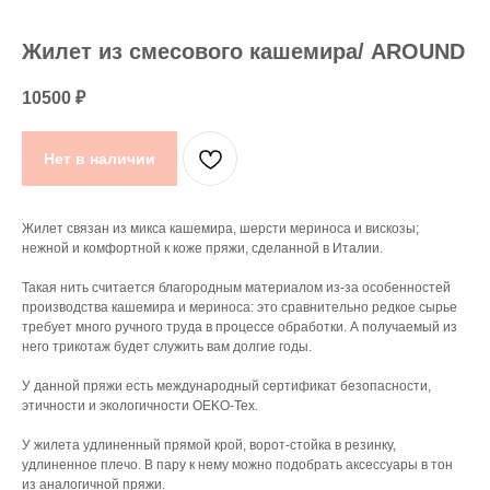
Жилет из смесового кашемира/ AROUND
10500
₽
Нет в наличии
Жилет связан из микса кашемира, шерсти мериноса и вискозы;
нежной и комфортной к коже пряжи, сделанной в Италии.
Такая нить считается благородным материалом из-за особенностей
производства кашемира и мериноса: это сравнительно редкое сырье
требует много ручного труда в процессе обработки. А получаемый из
него трикотаж будет служить вам долгие годы.
У данной пряжи есть международный сертификат безопасности,
этичности и экологичности OEKO-Tex.
У жилета удлиненный прямой крой, ворот-стойка в резинку,
удлиненное плечо. В пару к нему можно подобрать аксессуары в тон
из аналогичной пряжи.