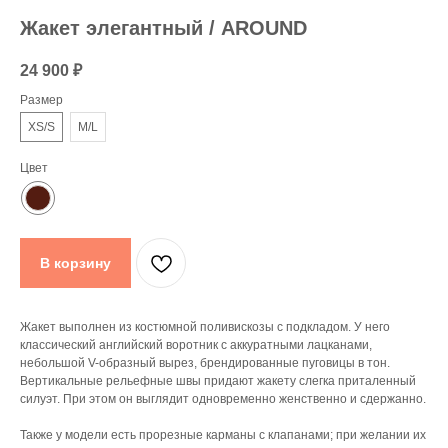
Жакет элегантный / AROUND
24 900
₽
Размер
XS/S
M/L
Цвет
В корзину
Жакет выполнен из костюмной поливискозы с подкладом. У него
классический английский воротник с аккуратными лацканами,
небольшой V-образный вырез, брендированные пуговицы в тон.
Вертикальные рельефные швы придают жакету слегка приталенный
силуэт. При этом он выглядит одновременно женственно и сдержанно.
Также у модели есть прорезные карманы с клапанами; при желании их