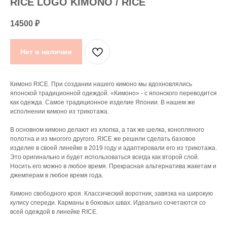
RICE LOGO KIMONO / RICE
14500
₽
Нет в наличии
Кимоно RICE. При создании нашего кимоно мы вдохновлялись
японской традиционной одеждой. «Кимоно» - с японского переводится
как одежда. Самое традиционное изделие Японии. В нашем же
исполнении кимоно из трикотажа.
В основном кимоно делают из хлопка, а так же шелка, конопляного
полотна и из многого другого. RICE же решили сделать базовое
изделие в своей линейке в 2019 году и адаптировали его из трикотажа.
Это оригинально и будет использоваться всегда как второй слой.
Носить его можно в любое время. Прекрасная альтернатива жакетам и
джемперам в любое время года.
Кимоно свободного кроя. Классический воротник, завязка на широкую
кулису спереди. Карманы в боковых швах. Идеально сочетаются со
всей одеждой в линейке RICE.