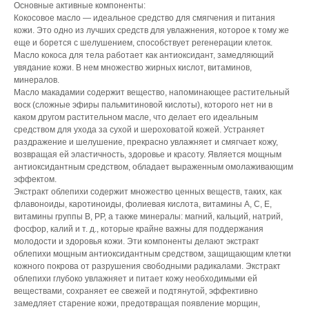
Основные активные компоненты:
Кокосовое масло — идеальное средство для смягчения и питания
кожи. Это одно из лучших средств для увлажнения, которое к тому же
еще и борется с шелушением, способствует регенерации клеток.
Масло кокоса для тела работает как антиоксидант, замедляющий
увядание кожи. В нем множество жирных кислот, витаминов,
минералов.
Масло макадамии содержит вещество, напоминающее растительный
воск (сложные эфиры пальмитиновой кислоты), которого нет ни в
каком другом растительном масле, что делает его идеальным
средством для ухода за сухой и шероховатой кожей. Устраняет
раздражение и шелушение, прекрасно увлажняет и смягчает кожу,
возвращая ей эластичность, здоровье и красоту. Является мощным
антиоксидантным средством, обладает выраженным омолаживающим
эффектом.
Экстракт облепихи содержит множество ценных веществ, таких, как
флавоноиды, каротиноиды, фолиевая кислота, витамины А, С, Е,
витамины группы В, РР, а также минералы: магний, кальций, натрий,
фосфор, калий и т. д., которые крайне важны для поддержания
молодости и здоровья кожи. Эти компоненты делают экстракт
облепихи мощным антиоксидантным средством, защищающим клетки
кожного покрова от разрушения свободными радикалами. Экстракт
облепихи глубоко увлажняет и питает кожу необходимыми ей
веществами, сохраняет ее свежей и подтянутой, эффективно
замедляет старение кожи, предотвращая появление морщин,