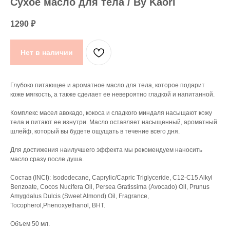
Сухое масло для тела / By Kaori
1290
₽
Нет в наличии
Глубоко питающее и ароматное масло для тела, которое подарит
коже мягкость, а также сделает ее невероятно гладкой и напитанной.
Комплекс масел авокадо, кокоса и сладкого миндаля насыщают кожу
тела и питают ее изнутри. Масло оставляет насыщенный, ароматный
шлейф, который вы будете ощущать в течение всего дня.
Для достижения наилучшего эффекта мы рекомендуем наносить
масло сразу после душа.
Состав (INCI): Isododecane, Caprylic/Capric Triglyceride, C12-C15 Alkyl
Benzoate, Cocos Nucifera Oil, Persea Gratissima (Avocado) Oil, Prunus
Amygdalus Dulcis (Sweet Almond) Oil, Fragrance,
Tocopherol,Phenoxyethanol, BHT.
Объем 50 мл.