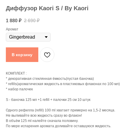
Диффузор Kaori S / By Kaori
1 880
₽
2 690
₽
Аромат
В корзину
КОМПЛЕКТ :
* декоративная стеклянная ёмкость(пустая баночка)
* refills(ароматическая жидкость в пластиковых флаконах по 100 мл)
* набор палочек
S - баночка 125 мл +1 refill + палочки 25 см 10 штук
Одного рефилла (refill) 100 ml хватает примерно на 1,5-2 месяца.
Не выливайте всю жидкость сразу во флакон!
В объём 125 ml налейте сначала половину.
По мере испарения аромата доливайте оставшуюся жидкость.