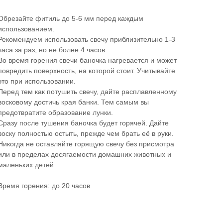
Обрезайте фитиль до 5-6 мм перед каждым
использованием.
Рекомендуем использовать свечу приблизительно 1-3
часа за раз, но не более 4 часов.
Во время горения свечи баночка нагревается и может
повредить поверхность, на которой стоит. Учитывайте
это при использовании.
Перед тем как потушить свечу, дайте расплавленному
восковому достичь края банки. Тем самым вы
предотвратите образование лунки.
Сразу после тушения баночка будет горячей. Дайте
воску полностью остыть, прежде чем брать её в руки.
Никогда не оставляйте горящую свечу без присмотра
или в пределах досягаемости домашних животных и
маленьких детей.
Время горения: до 20 часов