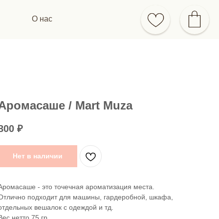
О нас
Аромасаше / Mart Muza
800
₽
Нет в наличии
Аромасаше - это точечная ароматизация места.
Отлично подходит для машины, гардеробной, шкафа,
отдельных вешалок с одеждой и тд.
Вес нетто 75 гр