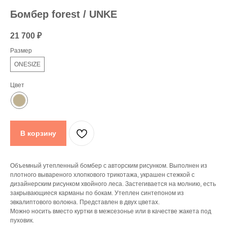
Бoмбер forest / UNKE
21 700
₽
Размер
ONESIZE
Цвет
В корзину
Объемный утепленный бомбер с авторским рисунком. Выполнен из
плотного вывареного хлопкового трикотажа, украшен стежкой с
дизайнерским рисунком хвойного леса. Застегивается на молнию, есть
закрывающиеся карманы по бокам. Утеплен синтепоном из
эвкалиптового волокна. Представлен в двух цветах.
Можно носить вместо куртки в межсезонье или в качестве жакета под
пуховик.