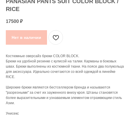
PANASIAN PANTS SUIT COLOR BLOCK /
RICE
17500
₽
Нет в наличии
Костюмные оверсайз брюки COLOR BLOCK.
Брюки на удобной резинке с кулисой на талии. Карманы в боковых
швах. Брюки выполнены из костюмной ткани. На поясе два полукольца
для аксессуара. Идеально сочетаются со всей одеждой в линейке
RICE.
Широкие брюки являются бестселлером бренда и называются
"разрезными" за счет их зауженного внизу кроя. Штаны становятся
более выразительными и узнаваемым элементом отражвющим стиль
Азии.
Унисекс