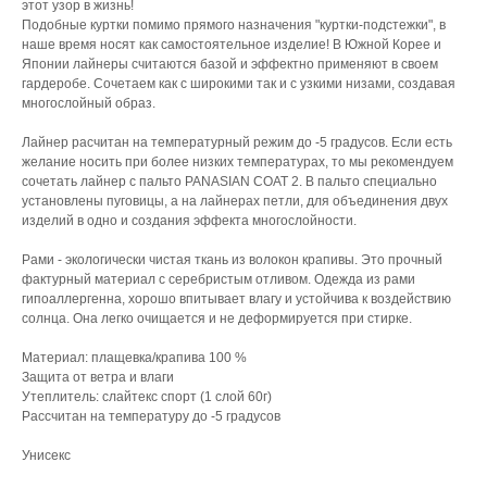
этот узор в жизнь!
Подобные куртки помимо прямого назначения "куртки-подстежки", в
наше время носят как самостоятельное изделие! В Южной Корее и
Японии лайнеры считаются базой и эффектно применяют в своем
гардеробе. Сочетаем как с широкими так и с узкими низами, создавая
многослойный образ.
Лайнер расчитан на температурный режим до -5 градусов. Если есть
желание носить при более низких температурах, то мы рекомендуем
сочетать лайнер с пальто PANASIAN COAT 2. В пальто специально
установлены пуговицы, а на лайнерах петли, для объединения двух
изделий в одно и создания эффекта многослойности.
Рами - экологически чистая ткань из волокон крапивы. Это прочный
фактурный материал с серебристым отливом. Одежда из рами
гипоаллергенна, хорошо впитывает влагу и устойчива к воздействию
солнца. Она легко очищается и не деформируется при стирке.
Материал: плащевка/крапива 100 %
Защита от ветра и влаги
Утеплитель: слайтекс спорт (1 слой 60г)
Рассчитан на температуру до -5 градусов
Унисекс