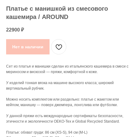
Платье с манишкой из смесового
кашемира / AROUND
22900
₽
Нет в наличии
Сет из платья и манишки сделан из итальянского кашемира в смеси с
мериносом и вискозой — пряжи, комфортной к коже.
У изделий тонкая вязка на машине высокого класса; широкий
вертикальный рубчик.
Можно носить комплектом или раздельно: платье с жакетом или
кейпом, манишку — поверх джемпера, лонгслива или футболки.
У данной пряжи есть международные сертификаты безопасности,
этичности и экологичности OEKO-Tex и Global Recycled Standard.
Платье: обхват груди: 86 см (XS-S), 94 см (M-L)