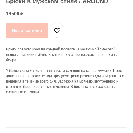
Брюки в мужском стиле / AROUND
16500
₽
Нет в наличии
Брюки прямого кроя на средней посадке из костюмной смесовой
шерсти в мелкий рубчик. Внутри подклад из вискозы до середины
бедра.
У брюк слегка увеличенная высота сидения на манер мужских. Пояс
дополнен шлевками; сзади предусмотрена резинка для комфортного
ношения в течение всего дня. Застежка на молнию, внутреннюю и
внешнюю брендированную пуговицы. В боковых швах заложены
скошеные карманы.