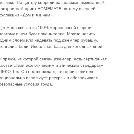
резинке. По центру спереди расположен вывязанный
контрастный принт HOMEMATE на тему осенней
коллекции «Дом и я в нем».
Джемпер связан из 100% мериносовой шерсти,
поэтому в нем будет очень тепло. Можно носить
одним слоем или надевать под джемпер рубашку,
лонгслив, боди. Идеальная база для холодных дней.
У пряжи, из которой связан джемпер, есть сертификат
соответствия экологическим и этическим стандартам
OEKO-Tex. Он подтверждает, что производитель
рационально использует ресурсы и обеспечивает
безопасные условия труда.